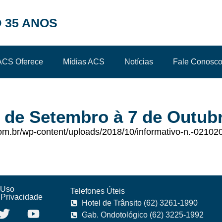
 35 ANOS
ACS Oferece
Mídias ACS
Notícias
Fale Conosc
0 de Setembro à 7 de Outub
.br/wp-content/uploads/2018/10/informativo-n.-0210201
 Uso
Telefones Úteis
e Privacidade
Hotel de Trânsito (62) 3261-1990
Gab. Ondotológico (62) 3225-1992