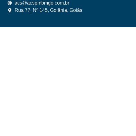
acs@acspmbmgo.com.br
Rua 77, Nº 145, Goiânia, Goiás