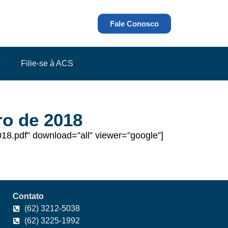
Fale Conosco
o
Filie-se à ACS
ro de 2018
8.pdf” download=”all” viewer=”google”]
Contato
(62) 3212-5038
(62) 3225-1992