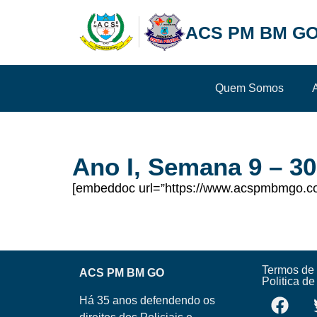
ACS PM BM GO
Quem Somos
Ano I, Semana 9 – 3
[embeddoc url=”https://www.acspmbmgo.com
Termos de
ACS PM BM GO
Politica d
Há 35 anos defendendo os