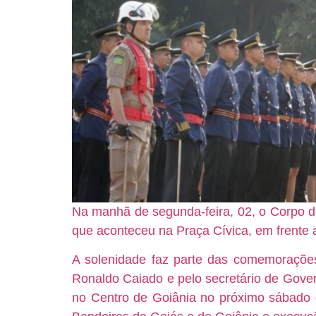
Na manhã de segunda-feira, 02, o Corpo d
que aconteceu na Praça Cívica, em frente
A solenidade faz parte das comemorações
Ronaldo Caiado e pelo secretário de Govern
no Centro de Goiânia no próximo sábado