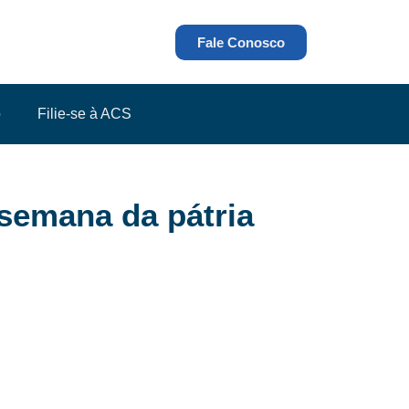
Fale Conosco
o
Filie-se à ACS
semana da pátria