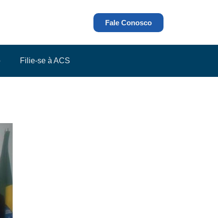
Fale Conosco
o
Filie-se à ACS