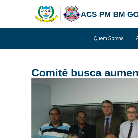
ACS PM BM GO
Quem Somos
Comitê busca aument