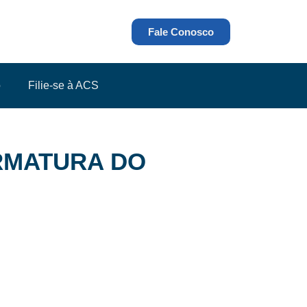
Fale Conosco
o
Filie-se à ACS
RMATURA DO