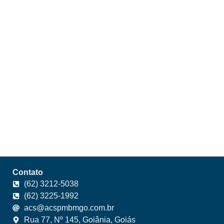
Contato
(62) 3212-5038
(62) 3225-1992
acs@acspmbmgo.com.br
Rua 77, Nº 145, Goiânia, Goiás