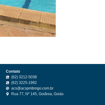
Contato
(62) 3212-5038
(62) 3225-1992
acs@acspmbmgo.com.br
Rua 77, Nº 145, Goiânia, Goiás