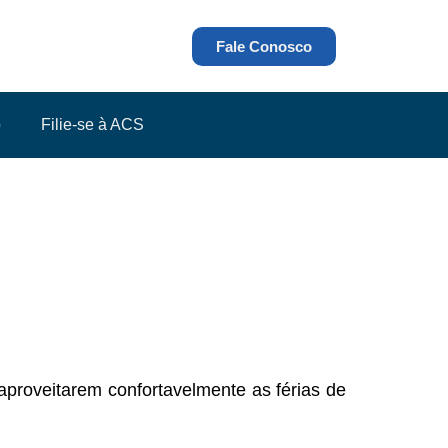
Fale Conosco
o
Filie-se à ACS
proveitarem confortavelmente as férias de