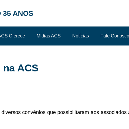
 35 ANOS
ACS Oferece
Mídias ACS
Notícias
Fale Conosc
é na ACS
diversos convênios que possibilitaram aos associados a