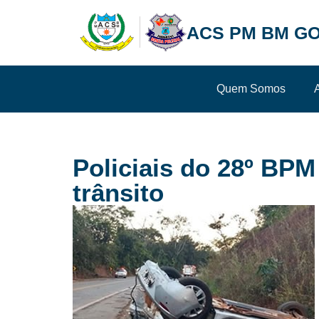
ACS PM BM GO
Quem Somos
Policiais do 28º BPM
trânsito