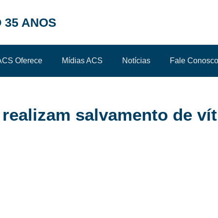
 35 ANOS
ACS Oferece
Mídias ACS
Notícias
Fale Conosc
 realizam salvamento de ví