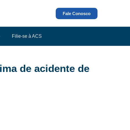
Fale Conosco
o
Filie-se à ACS
tima de acidente de