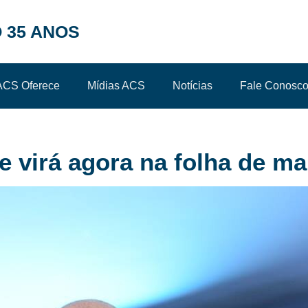
 35 ANOS
ACS Oferece
Mídias ACS
Notícias
Fale Conosc
e virá agora na folha de ma