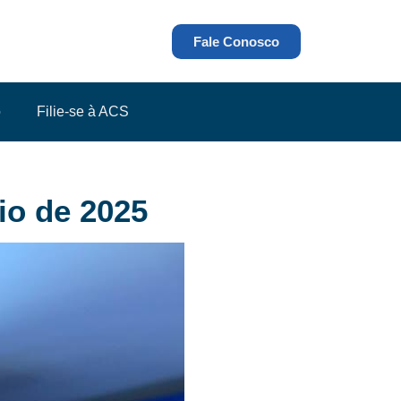
Fale Conosco
o
Filie-se à ACS
io de 2025