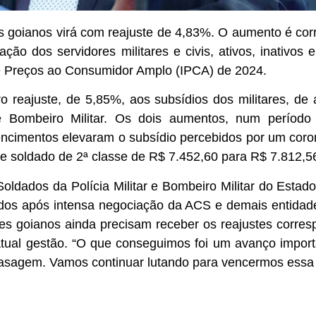
es goianos virá com reajuste de 4,83%. O aumento é cor
o dos servidores militares e civis, ativos, inativos e
de Preços ao Consumidor Amplo (IPCA) de 2024.
ro reajuste, de 5,85%, aos subsídios dos militares, de 
 de Bombeiro Militar. Os dois aumentos, num períod
vencimentos elevaram o subsídio percebidos por um coro
e soldado de 2ª classe de R$ 7.452,60 para R$ 7.812,5
ldados da Polícia Militar e Bombeiro Militar do Estad
idos após intensa negociação da ACS e demais entida
ares goianos ainda precisam receber os reajustes corre
atual gestão. “O que conseguimos foi um avanço impor
agem. Vamos continuar lutando para vencermos essa ba