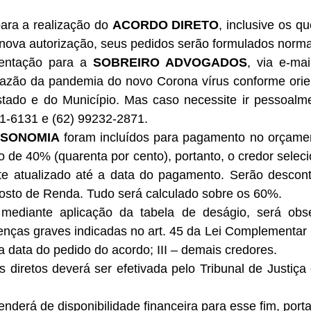
ara a realização do
ACORDO DIRETO
, inclusive os q
 nova autorização, seus pedidos serão formulados norm
mentação para a
SOBREIRO ADVOGADOS
, via e-ma
 razão da pandemia do novo Corona vírus conforme or
tado e do Município. Mas caso necessite ir pessoalm
91-6131 e (62) 99232-2871.
ISONOMIA
foram incluídos para pagamento no orçame
 de 40% (quarenta por cento), portanto, o credor sele
nte atualizado até a data do pagamento. Serão desco
osto de Renda. Tudo será calculado sobre os 60%.
 mediante aplicação da tabela de deságio, será obs
nças graves indicadas no art. 45 da Lei Complementar E
 data do pedido do acordo; III – demais credores.
diretos deverá ser efetivada pelo Tribunal de Justiça
enderá de disponibilidade financeira para esse fim, port