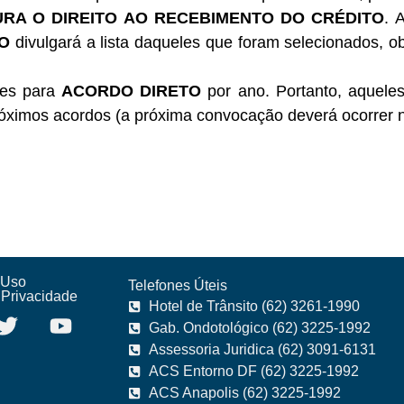
RA O DIREITO AO RECEBIMENTO DO CRÉDITO
. 
O
divulgará a lista daqueles que foram selecionados, o
ões para
ACORDO DIRETO
por ano. Portanto, aquele
óximos acordos (a próxima convocação deverá ocorrer
 Uso
Telefones Úteis
e Privacidade
Hotel de Trânsito (62) 3261-1990
Gab. Ondotológico (62) 3225-1992
Assessoria Juridica (62) 3091-6131
ACS Entorno DF (62) 3225-1992
ACS Anapolis (62) 3225-1992