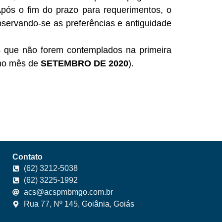
Após o fim do prazo para requerimentos, o
bservando-se as preferências e antiguidade
s que não forem contemplados na primeira
 no mês de
SETEMBRO DE 2020
).
Contato
(62) 3212-5038
(62) 3225-1992
acs@acspmbmgo.com.br
Rua 77, Nº 145, Goiânia, Goiás