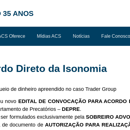
 35 ANOS
ACS Oferece
Mídias ACS
Notícias
Fale Conosc
rdo Direto da Isonomia
xou novo
EDITAL DE CONVOCAÇÃO PARA ACORDO DI
tamento de Precatórios –
DEPRE
.
 ser formulados exclusivamente pela
SOBREIRO ADV
ra de documento de
AUTORIZAÇÃO PARA REALIZAÇ