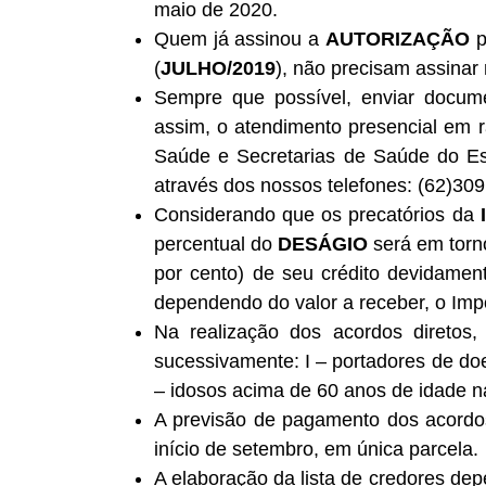
maio de 2020.
Quem já assinou a
AUTORIZAÇÃO
p
(
JULHO/2019
), não precisam assinar
Sempre que possível, enviar docu
assim, o atendimento presencial em
Saúde e Secretarias de Saúde do Es
através dos nossos telefones: (62)30
Considerando que os precatórios da
percentual do
DESÁGIO
será em torno
por cento) de seu crédito devidame
dependendo do valor a receber, o Imp
Na realização dos acordos diretos,
sucessivamente: I – portadores de doe
– idosos acima de 60 anos de idade na
A previsão de pagamento dos acordos 
início de setembro, em única parcela.
A elaboração da lista de credores dep