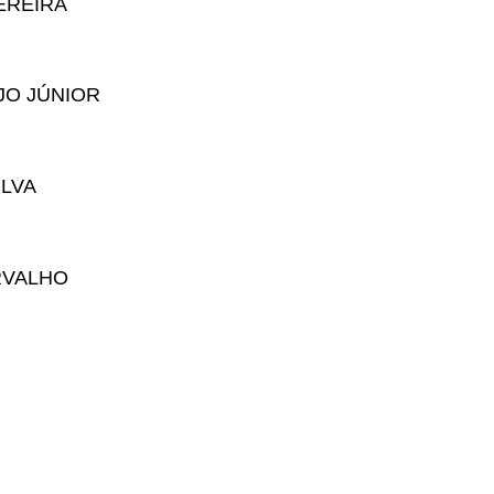
EREIRA
JO JÚNIOR
ILVA
RVALHO