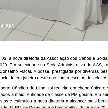
03, a nova diretoria da Associação dos Cabos e Soldado
2029. Em solenidade na Sede Administrativa da ACS, n
onselho Fiscal. A posse, prestigiada por diversas pesso
ncluído em janeiro deste ano com a escolha dos eleitos
berto Cândido de Lima, foi reeleito em chapa única e 
 filiados à maior entidade de classe da PM goiana. Em s
stas e estimulou a nova diretoria a alcançar mais benef
lidade da PM de Goiás hoje é bem melhor do que há 20,