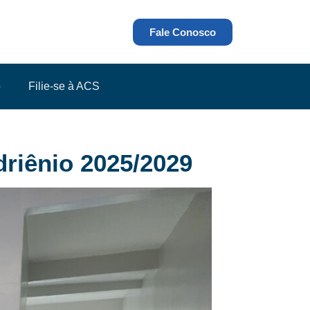
Fale Conosco
o
Filie-se à ACS
driênio 2025/2029