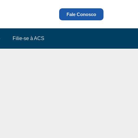
Fale Conosco
o
Filie-se à ACS