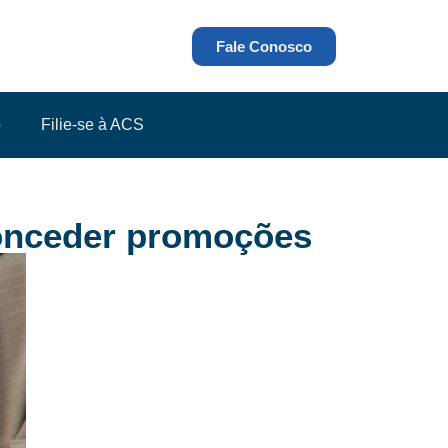
Fale Conosco
o
Filie-se à ACS
conceder promoções