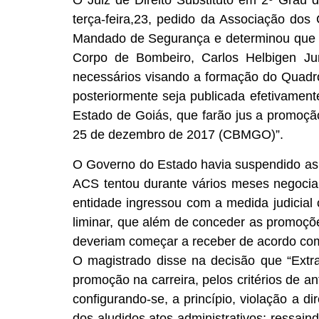
O Juiz de Direito Substituto em 2º Grau d
terça-feira,23, pedido da Associação dos
Mandado de Segurança e determinou que o 
Corpo de Bombeiro, Carlos Helbigen Jun
necessários visando a formação do Quadro
posteriormente seja publicada efetivament
Estado de Goiás, que farão jus a promoçã
25 de dezembro de 2017 (CBMGO)”.
O Governo do Estado havia suspendido as
ACS tentou durante vários meses negociar
entidade ingressou com a medida judicial 
liminar, que além de conceder as promoçõe
deveriam começar a receber de acordo co
O magistrado disse na decisão que “Extr
promoção na carreira, pelos critérios de a
configurando-se, a princípio, violação a d
dos aludidos atos administrativos; ressain