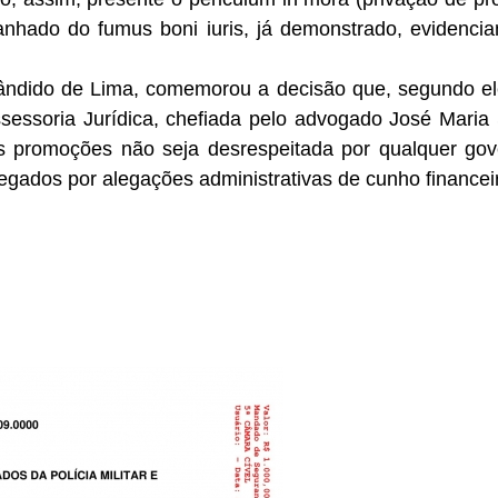
nhado do fumus boni iuris, já demonstrado, evidencia
ândido de Lima, comemorou a decisão que, segundo ele
sessoria Jurídica, chefiada pelo advogado José Mari
as promoções não seja desrespeitada por qualquer gove
egados por alegações administrativas de cunho financeir