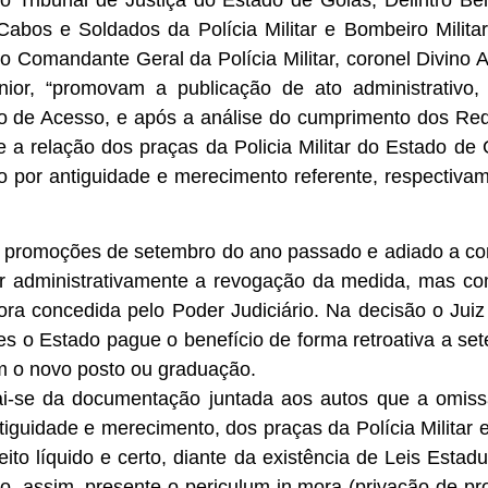
o Tribunal de Justiça do Estado de Goiás, Delintro Be
 Cabos e Soldados da Polícia Militar e Bombeiro Mili
Comandante Geral da Polícia Militar, coronel Divino A
ior, “promovam a publicação de ato administrativo, 
 de Acesso, e após a análise do cumprimento dos Requis
e a relação dos praças da Policia Militar do Estado d
o por antiguidade e merecimento referente, respecti
 promoções de setembro do ano passado e adiado a con
 administrativamente a revogação da medida, mas com
ora concedida pelo Poder Judiciário. Na decisão o Juiz 
s o Estado pague o benefício de forma retroativa a se
m o novo posto ou graduação.
ai-se da documentação juntada aos autos que a omissã
ntiguidade e merecimento, dos praças da Polícia Militar
ireito líquido e certo, diante da existência de Leis Est
do, assim, presente o periculum in mora (privação de p