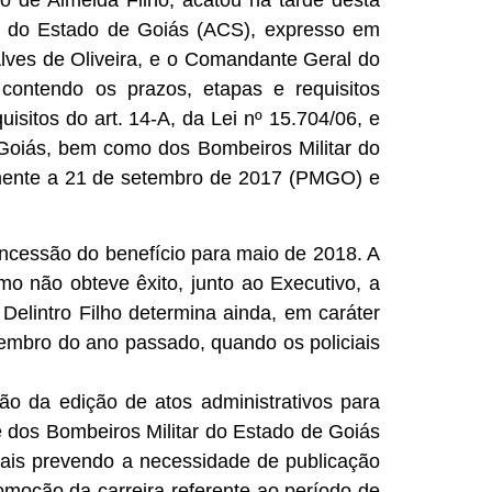
lo de Almeida Filho, acatou na tarde desta
tar do Estado de Goiás (ACS), expresso em
lves de Oliveira, e o Comandante Geral do
contendo os prazos, etapas e requisitos
itos do art. 14-A, da Lei nº 15.704/06, e
e Goiás, bem como dos Bombeiros Militar do
vamente a 21 de setembro de 2017 (PMGO) e
cessão do benefício para maio de 2018. A
o não obteve êxito, junto ao Executivo, a
Delintro Filho determina ainda, em caráter
tembro do ano passado, quando os policiais
o da edição de atos administrativos para
 e dos Bombeiros Militar do Estado de Goiás
aduais prevendo a necessidade de publicação
romoção da carreira referente ao período de