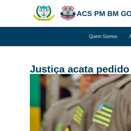
ACS PM BM GO
Quem Somos
Justiça acata pedid