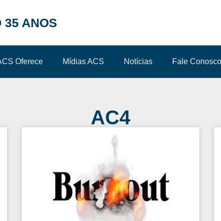
 35 ANOS
ACS Oferece
Mídias ACS
Notícias
Fale Conosc
AC4