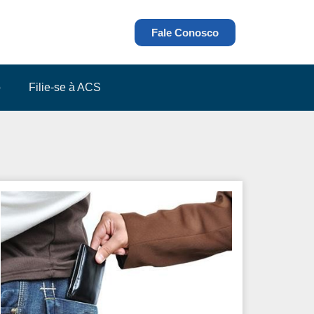
Fale Conosco
o
Filie-se à ACS