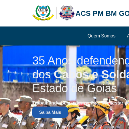
ACS PM BM GO
Quem Somos
35 Anos defenden
dos
Cabos e Sold
Estado de Goiás
Trabalhando pela valorização e bem-estar d
Saiba Mais