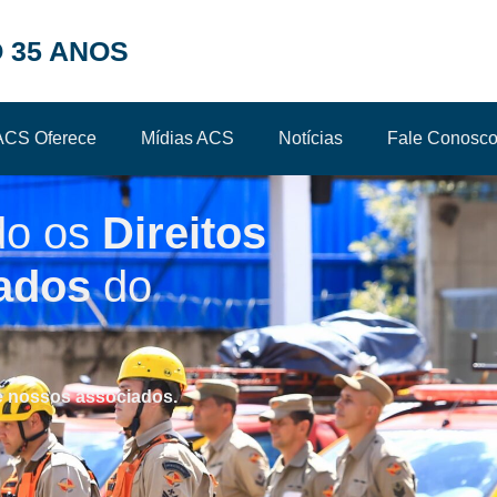
 35 ANOS
ACS Oferece
Mídias ACS
Notícias
Fale Conosc
do os
Direitos
ados
do
e nossos associados.